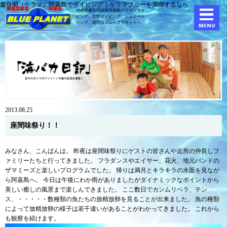
慶良間（ケラマ）阿嘉島でダイビング｜ケラマブルーを満喫するなら
沖縄県慶良間諸島阿嘉島のファンダイ
ビング、体験ダイビング、
シュノーケ
リング、宿泊はブループラネットへ
2013.08.25
座間味祭り！！
みなさん、こんばんは。 昨夜は座間味祭りにゲストの皆さんや近所の仲良しフ
ァミリーたちと行ってきました。 フラダンスやエイサー、花火、地元バンドの
ザマミーズと楽しいプログラムでした。 帰りは満月とキラキラの水面を見なが
ら阿嘉島へ。 今日は午後にわか雨がありましたがダイナミックなポイントから
美しい癒しの風景まで楽しんできました。 ここ数日でカンムリベラ、テン
ス、・・・・・数種類の魚たちの放精放卵を見ることが出来ました。 魚の種類
によって放精放卵の様子は若干違いがあることがわかってきました。 これから
も観察を続けます。