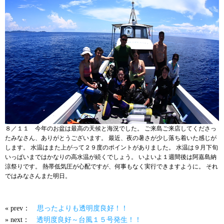
８／１１ 今年のお盆は最高の天候と海況でした。 ご来島ご来店してくださっ
たみなさん、ありがとうございます。 最近、夜の暑さが少し落ち着いた感じが
します。 水温はまた上がって２９度のポイントがありました。 水温は９月下旬
いっぱいまではかなりの高水温が続くでしょう。 いよいよ１週間後は阿嘉島納
涼祭りです。 熱帯低気圧が心配ですが、何事もなく実行できますように。 それ
ではみなさんまた明日。
« prev：
思ったよりも透明度良好！！
» next：
透明度良好～台風１５号発生！！