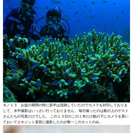
８／１３ お盆の期間の特に前半は混雑していたのでカメラを封印しておりま
して、水中撮影はいっさい行っておりません。 毎日撮ったのは船の上のゲスト
さんたちの写真だけでした。 この１３日のこの１本だけ船の下にカメラを置い
ておいてエキジット直前に撮影したのが唯一このカットのみ。