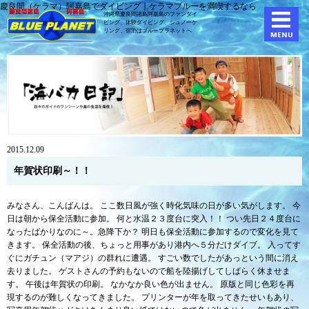
慶良間（ケラマ）阿嘉島でダイビング｜ケラマブルーを満喫するなら
沖縄県慶良間諸島阿嘉島のファンダイ
ビング、体験ダイビング、
シュノーケ
リング、宿泊はブループラネットへ
2015.12.09
年賀状印刷～！！
みなさん、こんばんは。 ここ数日風が強く時化気味の日が多い気がします。 今
日は朝から保全活動に参加。 何と水温２３度台に突入！！ つい先日２４度台に
なったばかりなのに～。急降下か？ 明日も保全活動に参加するので変化を見て
きます。 保全活動の後、ちょっと用事があり港内へ５分だけダイブ。 入ってす
ぐにガチュン（マアジ）の群れに遭遇。 すごい数でしたがあっという間に消え
去りました。 ゲストさんの予約もないので船を陸揚げしてしばらく休ませま
す。 午後は年賀状の印刷。 なかなか良い色が出ません。 原版と同じ色彩を再
現するのが難しくなってきました。 プリンターが年を取ってきたせいもあり、