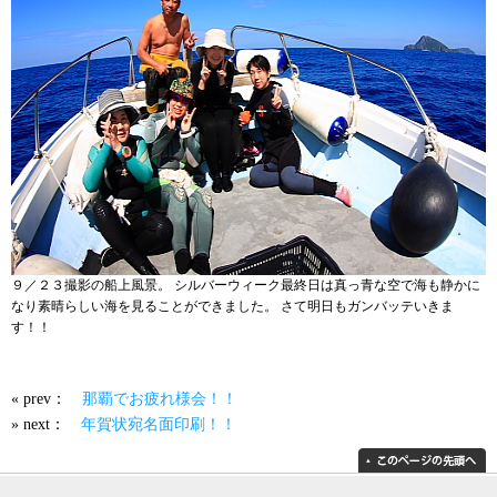
９／２３撮影の船上風景。 シルバーウィーク最終日は真っ青な空で海も静かに
なり素晴らしい海を見ることができました。 さて明日もガンバッテいきま
す！！
« prev：
那覇でお疲れ様会！！
» next：
年賀状宛名面印刷！！