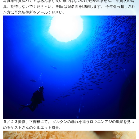
写真用年賀状ハガキはあんまり良い紙ではないので色が出ません。 年賀状の写
真、期待しないでくださ～い。 明日は宛名面を印刷します。 今年引っ越しされ
た方は至急新住所をメールください。
９／２３撮影、下曽根にて。 グルクンの群れを追うロウニンアジの風景を見つ
めるゲストさんのシルエット風景。