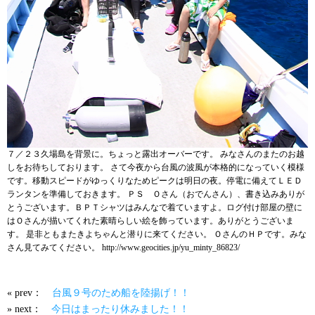
７／２３久場島を背景に。ちょっと露出オーバーです。 みなさんのまたのお越
しをお待ちしております。 さて今夜から台風の波風が本格的になっていく模様
です。移動スピードがゆっくりなためピークは明日の夜。停電に備えてＬＥＤ
ランタンを準備しておきます。 ＰＳ Ｏさん（おでんさん）、書き込みありが
とうございます。ＢＰＴシャツはみんなで着ていますよ。ログ付け部屋の壁に
はＯさんが描いてくれた素晴らしい絵を飾っています。ありがとうございま
す。 是非ともまたきよちゃんと潜りに来てください。 ＯさんのＨＰです。みな
さん見てみてください。 http://www.geocities.jp/yu_minty_86823/
« prev：
台風９号のため船を陸揚げ！！
» next：
今日はまったり休みました！！