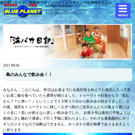
慶良間（ケラマ）阿嘉島でダイビング｜ケラマブルーを満喫するなら
沖縄県慶良間諸島阿嘉島のファンダイ
ビング、体験ダイビング、
シュノーケ
リング、宿泊はブループラネットへ
2011.08.04
島のみんなで飲み会！！
みなさん、こんにちは。 昨日はお昼までに台風対策を終えてお風呂に入って遅
いお昼ご飯を食べていたら携帯が鳴りました。トゥーラトゥ社長からで『飲む
から？？に来い！』ということで１５時３０分から飲み会が始まりました。そ
の後、場所をトゥーラトゥに移し一人ずつ島のご近所さんたちが集まり夜には
１０名に！笑いが絶えない楽しい飲み会でした。 台風９号は最初の予報よりは
南側に少し離れて通過して行く予報に変わりました。それでも暴風圏内にギリ
ギリ入りそうなので油断はできません。ホッタテ小屋が無事でありまあすよう
に祈ります。