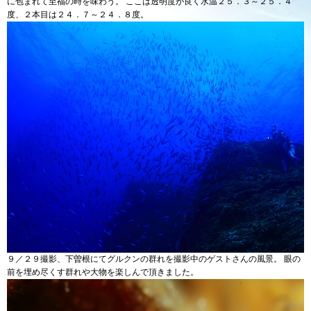
に包まれて至福の時を味わう。 ここは透明度が良く水温２５．３～２５．４
度、２本目は２４．７～２４．８度。
９／２９撮影、下曽根にてグルクンの群れを撮影中のゲストさんの風景。 眼の
前を埋め尽くす群れや大物を楽しんで頂きました。