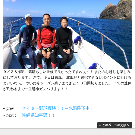
９／２８撮影、素晴らしい天候で良かったですねぇ～！ またのお越しを楽しみ
にしております。 さて、明日は東風。 北風だと選択できないポイントに行ける
といいなぁ。 ついに今シーズン終了まであと１０日間切りました。 下旬の連休
が終わるまで一生懸命ガンバリます！！
« prev：
ナイター野球優勝！！～水温降下中！
» next：
沖縄県知事選！！