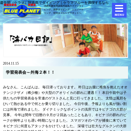
慶良間（ケラマ）阿嘉島でダイビング｜ケラマブルーを満喫するなら
沖縄県慶良間諸島阿嘉島のファンダイ
ビング、体験ダイビング、
シュノーケ
リング、宿泊はブループラネットへ
2014.11.15
学習発表会～外海２本！！
みなさん、こんばんは。 毎日潜っております。 昨日はお腹に稚魚を抱えたオオ
テンジクザメ（稀少種）や大型のアオリイカの群れに遭遇！！ 本日午前中は子
供たちの学習発表会を常連のゲストさんと見に行ってきました。 太悟は風邪を
ひいて熱がある中で何とか乗り切りました。 今日午後、予報よりも風が強い割
には外海で潜れました。 ダイナミックなポイントの浅所ではキビナゴの大群が
見事。 今年は閏年で旧暦の９月が２回あったこともあり、キビナゴの群れのピ
ークが例年よりも遅い時期になりました。 スマガツオのペアが捕食に来ていて
キビナゴに何度もアタックをかけていました。 深場では壮大なグルクンの大群