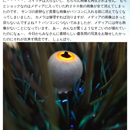
に・・・・・。 スイッチは入らないし、もちろん画像も再生されません。 もっ
とショックなのはメディアに入っていた約２００枚の画像が全て消えてしまっ
たのです。 サンゴの産卵など貴重な画像がパソコンに入れる前に消えてなくな
ってしまいました。 カメラは修理すれば治りますが、メディアの画像はきっと
戻らないんですよね？？ パソコンにつないでみましたが、メディアには何も画
像がないことになっています。 あ～、みんなが驚くようなすごいのが撮れてい
たのになぁ～。 今日からみなさんに素晴らしい慶良間の写真をお魅せしたかっ
たのにそれが出来ず残念です。 しょんぼり。