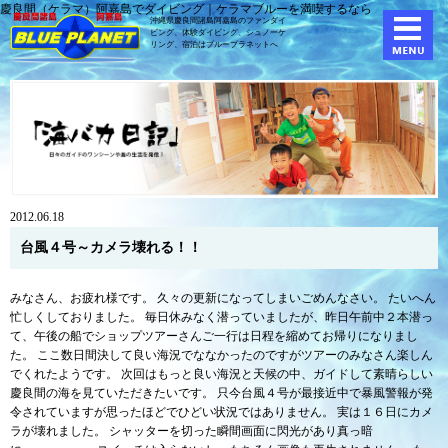
慶良間（ケラマ）阿嘉島でダイビング｜ケラマブルーを満喫するなら
沖縄県慶良間諸島阿嘉島のファンダイ
ビング、体験ダイビング、
シュノーケ
リング、宿泊はブループラネットへ
2012.06.18
台風４号～カメラ壊れる！！
みなさん、お疲れ様です。 久々の更新になってしまいごめんなさい。 たいへん
忙しくしておりました。 毎日休みなく潜っていましたが、昨日午前中２本潜っ
て、午後の船でショップツアーさんご一行は日程を縮めてお帰りになりまし
た。 ここ数日間決して良い海況でななかったのですがツアーのみなさん楽しん
でくれたようです。 次回はもっと良い海況と天候の中、ガイドして素晴らしい
慶良間の海を見ていただきたいです。 只今台風４号が最接近中で暴風警報が発
令されていますが思ったほどでひどい状況ではありません。 実は１６日にカメ
ラが壊れました。 シャッターを切った瞬間画面に閃光があり真っ暗