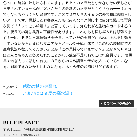
色の白に綺麗に映し出されています。ＢＰのカメラだとなかなかその美しさが
再現されていませんがお客さんたちの最新のカメラだともう『うぉーー！』っ
てうなっちゃうくらい綺麗です。このウミウサギガイｓｐの外套膜は素晴らし
いアートです。撮影したお客さんたちはみんなログ付け中に自分で撮って写真
を見て『うぉすごい綺麗！』と言っています。知られざる生物をガイドするＢ
Ｐ。慶良間の海は奥深い可能性があります。これからも探し屋ＢＰは頑張りま
す！一応、ＢＰは日本貝類学会会員。ってただの会員だからね。あんまり勉強
していないからたまに貝マニアからメールや手紙が来て『この貝の慶良間での
生息状況を教えてください』とか『この貝持っていますか？』とかきてＢＰは
ほとんどちゃんと答えられたことがない勉強不足なおちこぼれ会員です。 台風
早く過ぎ去ってほしいねぇ。８日からのＯＷ講習の予約が入っているのにな
ぁ。到着できないかもしれないなぁ。あ～今年の台風はひどすぎます。
« prev：
感動の秋の夕暮れ！
» next：
いまだに２８度の高水温！
BLUE PLANET
〒901-3311 沖縄県島尻郡座間味村阿嘉137
TEL/FAX
098-987-3965