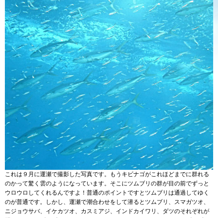
これは９月に運瀬で撮影した写真です。もうキビナゴがこれほどまでに群れる
のかって驚く雲のようになっています。そこにツムブリの群が目の前でずっと
ウロウロしてくれるんですよ！普通のポイントですとツムブリは通過してゆく
のが普通です。しかし、運瀬で潮合わせをして潜るとツムブリ、スマガツオ、
ニジョウサバ、イケカツオ、カスミアジ、インドカイワリ、ダツのそれぞれが