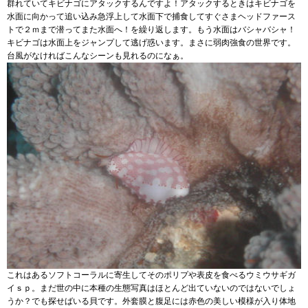
群れていてキビナゴにアタックするんですよ！アタックするときはキビナゴを
水面に向かって追い込み急浮上して水面下で捕食してすぐさまヘッドファース
トで２ｍまで潜ってまた水面へ！を繰り返します。もう水面はバシャバシャ！
キビナゴは水面上をジャンプして逃げ惑います。まさに弱肉強食の世界です。
台風がなければこんなシーンも見れるのになぁ。
これはあるソフトコーラルに寄生してそのポリプや表皮を食べるウミウサギガ
イｓｐ。まだ世の中に本種の生態写真はほとんど出ていないのではないでしょ
うか？でも探せばいる貝です。外套膜と腹足には赤色の美しい模様が入り体地