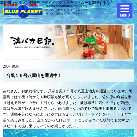
慶良間（ケラマ）阿嘉島でダイビング｜ケラマブルーを満喫するなら
沖縄県慶良間諸島阿嘉島のファンダイ
ビング、体験ダイビング、
シュノーケ
リング、宿泊はブループラネットへ
2007.10.07
台風１５号八重山を通過中！
みなさん、お疲れ様です。 只今台風１５号が八重山地方を通過しています。阿
嘉島では午後３時から４時頃最も波が高くなっていました。佐久原の奇岩を乗
り越える波が１０分に１回くらいありました。波は非常に高いのですが強烈な
風はそれほど吹きませんでした。雨も降らないので外で散歩も出来るくらいで
す。運動不足にならにように夕方はちょっとだけサーフィンをパーラーミヤマ
前で楽しみました。 立てなかったけどボードにしがみついた状態でものすごい
スピードで波に乗っていくのが楽しかった～。