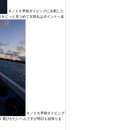
８／１６早朝ダイビングに出航した
出をじっと見つめて太悟丸はポイントへ走
８／１６早朝ダイビング
ト選びがたいへんですが明日も頑張りま