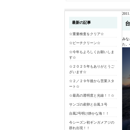
2011.
最新の記事
☆重量検査をクリア☆
みな
☆ビーチクリーン☆
た。
☆今年もよろしくお願いしま
す☆
☆２０２５年もありがとうご
ざいます☆
☆２／２９午後から営業スタ
ート☆
☆最高の透明度と光線！！☆
サンゴの産卵と台風３号
台風2号明け静かな海！！
今シーズン初ギンガメアジの
群れ出現！！