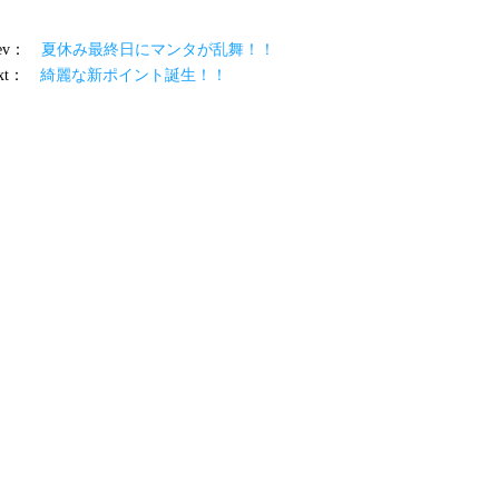
prev：
夏休み最終日にマンタが乱舞！！
ext：
綺麗な新ポイント誕生！！