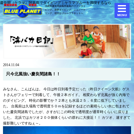
慶良間（ケラマ）阿嘉島でダイビング｜ケラマブルーを満喫するなら
沖縄県慶良間諸島阿嘉島のファンダイ
ビング、体験ダイビング、
シュノーケ
リング、宿泊はブループラネットへ
2014.11.04
只今北風強い慶良間諸島！！
みなさん、こんばんは。 今日は昨日到着予定だった（昨日クイーン欠航）ゲス
トさんがフェリーで到着して、午後２本ガイド。 相変わらず北風が強く内海で
のダイビング。 時化の影響でか？２本とも水温２５．６度に低下していまし
た。 台風前は久場島で透明度５０ｍを記録するほどの素晴らしい水に包まれて
いた慶良間諸島でしたが、さすがにこの時化で透明度が通常時くらいに戻りま
した。 北浜ではカツオ２００個体くらいの群れに大接近！！ カツオ、速すぎて
撮影難しいですねぇ～。