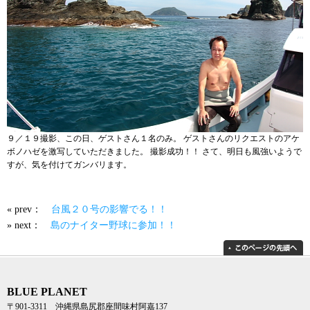
９／１９撮影、この日、ゲストさん１名のみ。 ゲストさんのリクエストのアケ
ボノハゼを激写していただきました。 撮影成功！！ さて、明日も風強いようで
すが、気を付けてガンバリます。
« prev：
台風２０号の影響でる！！
» next：
島のナイター野球に参加！！
BLUE PLANET
〒901-3311 沖縄県島尻郡座間味村阿嘉137