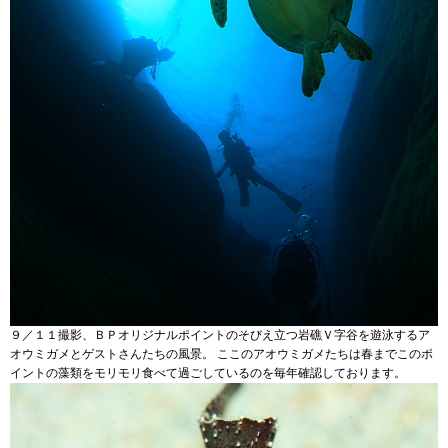
９／１１撮影、ＢＰオリジナルポイントのそびえ立つ岩礁Ｖ字谷を遊泳するア
オウミガメとゲストさんたちの風景。 ここのアオウミガメたちは春までこのポ
イントの藻類をモリモリ食べて過ごしているのを毎年確認しております。