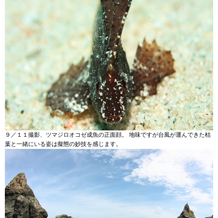
９／１１撮影、ツマジロオコゼ成魚の正面顔。 地味ですが台風が運んできた枯
葉と一緒にいる姿は擬態の妙技を感じます。