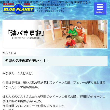
慶良間（ケラマ）阿嘉島でダイビング｜ケラマブルーを満喫するなら
沖縄県慶良間諸島阿嘉島のファンダイ
ビング、体験ダイビング、
シュノーケ
リング、宿泊はブループラネットへ
2017.11.04
冬型の気圧配置が来た～！！
みなさん、こんばんは。
今日は予報通り強い北風が吹き荒れてクイーン欠航、フェリーが折り返し運行
になったケラマ諸島阿嘉島。
ほとんどのゲストさんたちが明日のクイーン１便でお帰りで明日のクイーン１
便は欠航の可能性が高いため、
今日は潜らずにフェリーでお帰りになりました。