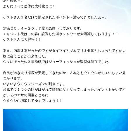
あ～残念～。
よりによって連休に大時化とは！
ゲストさん１名だけで限定されたポイントへ潜ってきましたぁ～。
水温２５．４～２５．７度と急降下しております。
エキジット後はこの春に設置した温水シャワーが大活躍しております！！
ゲストさんに大好評！！
本日、内海３本だったのですがタイマイとツムブリ３個体とちょっとですが大
物に会うことが出来ました。
久々に潜った佐久原漁礁ではジョーフィッシュが数個体健在でした。
台風が過ぎ去り海底が安定してきたのか、３本ともウミウシがちょいちょい見
つかります。
いよいよウミウシシーズンの到来です。
台風でウミウシの餌がはがれて綺麗になくなってしまったポイントも多いです
が、そのエサの回復とともに
ウミウシが増加してゆくでしょう！！