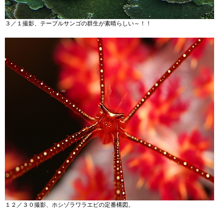
３／１撮影、テーブルサンゴの群生が素晴らしい～！！
１２／３０撮影、ホシゾラワラエビの定番構図。