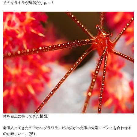
足のキラキラが綺麗だなぁ～！
体を右上に持ってきた構図。
老眼入ってきたのでホシゾラワラエビの尖がった眼の先端にピントを合わせる
のが難しい～。(笑)