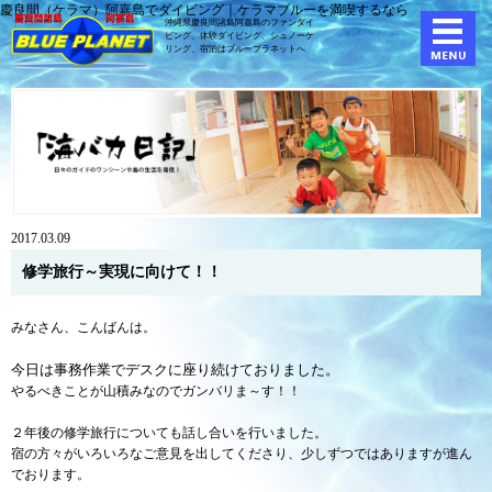
慶良間（ケラマ）阿嘉島でダイビング｜ケラマブルーを満喫するなら
沖縄県慶良間諸島阿嘉島のファンダイ
ビング、体験ダイビング、
シュノーケ
リング、宿泊はブループラネットへ
2017.03.09
修学旅行～実現に向けて！！
みなさん、こんばんは。
今日は事務作業でデスクに座り続けておりました。
やるべきことが山積みなのでガンバリま～す！！
２年後の修学旅行についても話し合いを行いました。
宿の方々がいろいろなご意見を出してくださり、少しずつではありますが進ん
でおります。