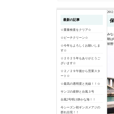
2012.
最新の記事
☆重量検査をクリア☆
みな
☆ビーチクリーン☆
朝は
状態
☆今年もよろしくお願いしま
す☆
☆２０２５年もありがとうご
ざいます☆
☆２／２９午後から営業スタ
ート☆
☆最高の透明度と光線！！☆
サンゴの産卵と台風３号
台風2号明け静かな海！！
今シーズン初ギンガメアジの
群れ出現！！