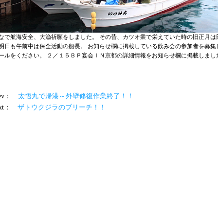
なで航海安全、大漁祈願をしました。 その昔、カツオ業で栄えていた時の旧正月は
明日も午前中は保全活動の船長。 お知らせ欄に掲載している飲み会の参加者を募集
ールをください。 ２／１５ＢＰ宴会ＩＮ京都の詳細情報をお知らせ欄に掲載しまし
prev：
太悟丸で帰港～外壁修復作業終了！！
ext：
ザトウクジラのブリーチ！！