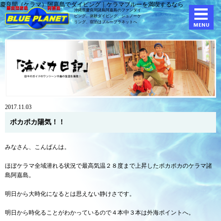
慶良間（ケラマ）阿嘉島でダイビング｜ケラマブルーを満喫するなら
沖縄県慶良間諸島阿嘉島のファンダイ
ビング、体験ダイビング、
シュノーケ
リング、宿泊はブループラネットへ
2017.11.03
ポカポカ陽気！！
みなさん、こんばんは。
ほぼケラマ全域潜れる状況で最高気温２８度まで上昇したポカポカのケラマ諸
島阿嘉島。
明日から大時化になるとは思えない静けさです。
明日から時化ることがわかっているので４本中３本は外海ポイントへ。