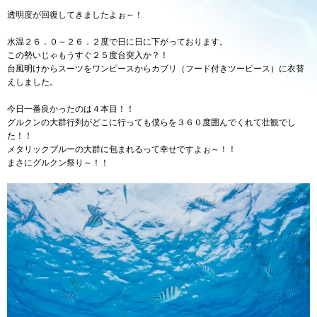
透明度が回復してきましたよぉ～！
水温２６．０～２６．２度で日に日に下がっております。
この勢いじゃもうすぐ２５度台突入か？！
台風明けからスーツをワンピースからカブリ（フード付きツーピース）に衣替
えしました。
今日一番良かったのは４本目！！
グルクンの大群行列がどこに行っても僕らを３６０度囲んでくれて壮観でし
た！！
メタリックブルーの大群に包まれるって幸せですよぉ～！！
まさにグルクン祭り～！！