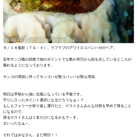
９／１８撮影（ＴＧ－４）、ラブラブのアワイロコバンハゼのペア。
近年サンゴ礁の回復で他のポイントでも数か所穴から顔を出しているところが
撮れるようになっております。
サンゴの増加に伴ってサンゴハゼ類コバンハゼ類も増加。
明日は早朝から強い北風になっている予報です。
守りに入ったポイント選択になるだろうなぁ～？
もしもフェリーが折り返し運行だと、ゲストさんみんな日程を早めて帰ること
になるので、
潜るゲストさんは１名だけになるかもで～す。
まいったなぁ～。
それではみなさん、また明日！！