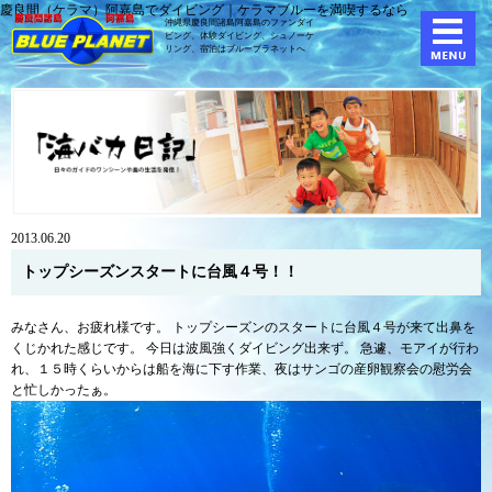
慶良間（ケラマ）阿嘉島でダイビング｜ケラマブルーを満喫するなら
沖縄県慶良間諸島阿嘉島のファンダイ
ビング、体験ダイビング、
シュノーケ
リング、宿泊はブループラネットへ
2013.06.20
トップシーズンスタートに台風４号！！
みなさん、お疲れ様です。 トップシーズンのスタートに台風４号が来て出鼻を
くじかれた感じです。 今日は波風強くダイビング出来ず。 急遽、モアイが行わ
れ、１５時くらいからは船を海に下す作業、夜はサンゴの産卵観察会の慰労会
と忙しかったぁ。