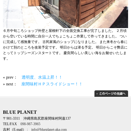
６月中旬ころショップ外壁と屋根軒下の全面交換工事が完了しました。 ２月頃
から空いている時間に自分一人でちょこちょこ作業して作ってきました。 つい
に完成して感無量です。 古民家風のショップになりました。 また来冬から春に
かけて別のところを改装予定です。 明日からは潜る予定。 明日からこそ弊店に
とってトップシーズンスタートです。 慶良間らしい美しい海をお魅せいたしま
す。
« prev：
透明度、水温上昇！！
» next：
座間味村ＨＰスライドショー！！
BLUE PLANET
〒901-3311 沖縄県島尻郡座間味村阿嘉137
TEL/FAX
098-987-3965
吉村（E-mail） :
info@blueplanet-aka.com