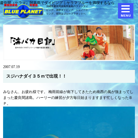
慶良間（ケラマ）阿嘉島でダイビング｜ケラマブルーを満喫するなら
沖縄県慶良間諸島阿嘉島のファンダイ
ビング、体験ダイビング、
シュノーケ
リング、宿泊はブループラネットへ
2007.07.19
スジハナダイ３５ｍで出現！！
みなさん、お疲れ様です。 梅雨前線が南下してきたため南西の風が強まってし
まった慶良間諸島。ハーリーの練習が夕方毎日始まりますます忙しくなったＢ
Ｐ。