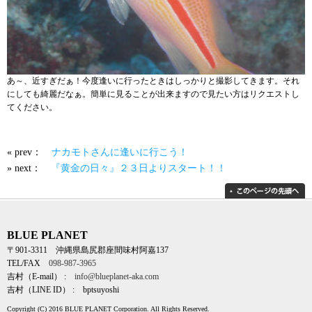
あ～、近すぎだぁ！今度逢いに行ったときはしっかりと撮影してきます。それ
にしても綺麗だなぁ。簡単に見ることが出来ますので見たい方はリクエストし
てください。
« prev：
ナカモトさんに逢いに行こう！
» next：
『黄金の日々』２３日よりスタート！！
BLUE PLANET
〒901-3311 沖縄県島尻郡座間味村阿嘉137
TEL/FAX
098-987-3965
吉村（E-mail） :
info@blueplanet-aka.com
吉村（LINE ID） : bptsuyoshi
Copyright (C) 2016 BLUE PLANET Corporation. All Rights Reserved.