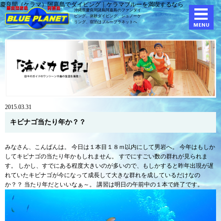
慶良間（ケラマ）阿嘉島でダイビング｜ケラマブルーを満喫するなら
沖縄県慶良間諸島阿嘉島のファンダイ
ビング、体験ダイビング、
シュノーケ
リング、宿泊はブループラネットへ
2015.03.31
キビナゴ当たり年か？？
みなさん、こんばんは。 今日は１本目１８ｍ以内にして男岩へ。 今年はもしか
してキビナゴの当たり年かもしれません。 すでにすごい数の群れが見られま
す。 しかし、すでにある程度大きいのが多いので、もしかすると昨年出現が遅
れていたキビナゴが今になって成長して大きな群れを成しているだけなの
か？？ 当たり年だといいなぁ～。 講習は明日の午前中の１本で終了です。