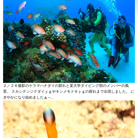
２／２６撮影のケラマハナダイの群れと某大学ダイビング部のメンバーの風
景。 スカシテンジクダイｙｇやキンメモドキｙｇの群れまで出現しました。 に
ぎやかになり始めましたぁ～。