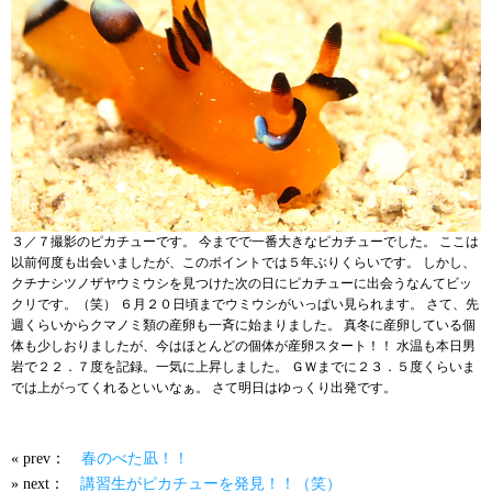
３／７撮影のピカチューです。 今までで一番大きなピカチューでした。 ここは
以前何度も出会いましたが、このポイントでは５年ぶりくらいです。 しかし、
クチナシツノザヤウミウシを見つけた次の日にピカチューに出会うなんてビッ
クリです。（笑） ６月２０日頃までウミウシがいっぱい見られます。 さて、先
週くらいからクマノミ類の産卵も一斉に始まりました。 真冬に産卵している個
体も少しおりましたが、今はほとんどの個体が産卵スタート！！ 水温も本日男
岩で２２．７度を記録。一気に上昇しました。 ＧＷまでに２３．５度くらいま
では上がってくれるといいなぁ。 さて明日はゆっくり出発です。
« prev：
春のべた凪！！
» next：
講習生がピカチューを発見！！（笑）