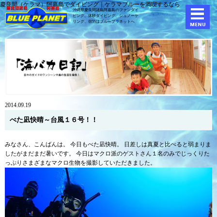
慶良間（ケラマ）阿嘉島でダイビング｜ケラマブルーを満喫するなら
沖縄県慶良間諸島阿嘉島のファンダイ
ビング、体験ダイビング、
シュノーケ
リング、宿泊はブループラネットへ
2014.09.19
べた凪快晴～台風１６号！！
みなさん、こんばんは。 今日もべた凪快晴。 日差しは真夏と比べると弱まりま
したがまだまだ暑いです。 今日はマクロ派のゲストさん１名のみでじっくりた
っぷりさまざまなマクロ生物を撮影していただきました。