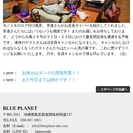
８／１８のログ付け風景。 常連さんがお友達ダイバーを紹介してくれました。
常連さんたちにはいつもいつも感謝です！ またのお越しをお待ちしておりま
す。 どうやら台風１６号が２１日～２３日にかけて慶良間近海を通過する予報
です。 連休のゲストさんほぼ全員キャンセルになりました。 キャンセルしなけ
ればならなくなったゲストさんたちはたいへん気の毒です。 これに懲りずリベ
ンジをお願いいたします。 只今、全員キャンセルで僕も凹んでいます。（泣）
« prev：
お休みはタンクの塗装作業！！
» next：
まだ今日までは静かです！！
BLUE PLANET
〒901-3311 沖縄県島尻郡座間味村阿嘉137
TEL/FAX
098-987-3965
吉村（E-mail） :
info@blueplanet-aka.com
吉村（LINE ID） : bptsuyoshi