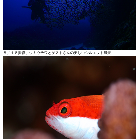
８／１８撮影、ウミウチワとゲストさんの美しいシルエット風景。