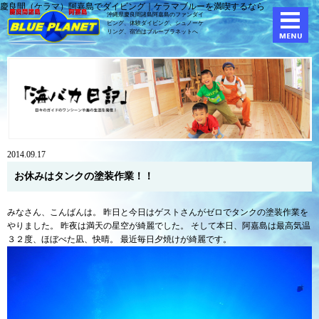
慶良間（ケラマ）阿嘉島でダイビング｜ケラマブルーを満喫するなら
沖縄県慶良間諸島阿嘉島のファンダイ
ビング、体験ダイビング、
シュノーケ
リング、宿泊はブループラネットへ
2014.09.17
お休みはタンクの塗装作業！！
みなさん、こんばんは。 昨日と今日はゲストさんがゼロでタンクの塗装作業を
やりました。 昨夜は満天の星空が綺麗でした。 そして本日、阿嘉島は最高気温
３２度、ほぼべた凪、快晴。 最近毎日夕焼けが綺麗です。