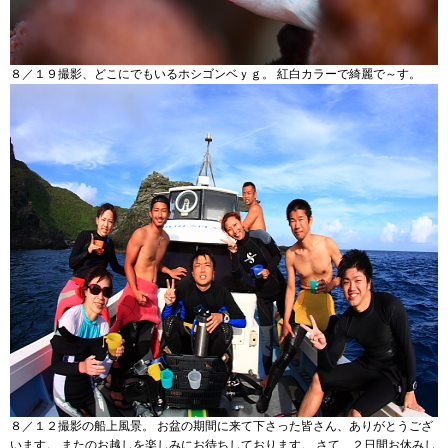
８／１９撮影、どこにでもいるホシゴンベｙｇ。 紅白カラーで綺麗で～す。
８／１２撮影の船上風景。 お盆の期間に来て下さった皆さん、ありがとうござ
います。 またのお越しを楽しみにお待ちしております。 さて、２日間お休みし