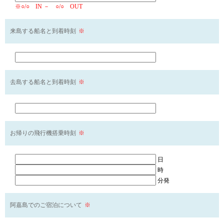
※○/○ IN － ○/○ OUT
来島する船名と到着時刻
※
去島する船名と到着時刻
※
お帰りの飛行機搭乗時刻
※
日
時
分発
阿嘉島でのご宿泊について
※