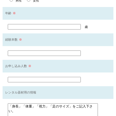
男性
女性
年齢
※
歳
経験本数
※
お申し込み人数
※
レンタル器材用の情報